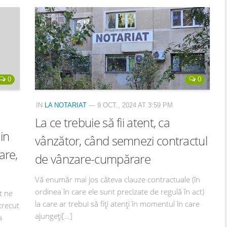
0
0
IN
LA NOTARIAT
— 9 OCT., 2024 AT 3:59 PM
La ce trebuie să fii atent, ca
in
vânzător, când semnezi contractul
are,
de vânzare-cumpărare
Vă enumăr mai jos câteva clauze contractuale (în
ordinea în care ele sunt precizate de regulă în act)
t ne
la care ar trebui să fiți atenți în momentul în care
trecut
ajungeți[…]
a