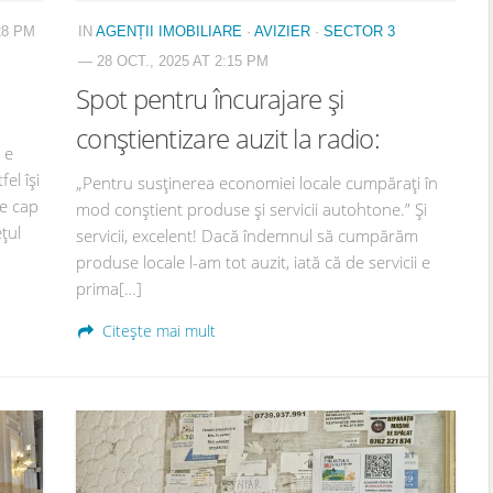
28 PM
IN
AGENȚII IMOBILIARE
·
AVIZIER
·
SECTOR 3
— 28 OCT., 2025 AT 2:15 PM
Spot pentru încurajare și
conștientizare auzit la radio:
 e
el își
„Pentru susținerea economiei locale cumpărați în
de cap
mod conștient produse și servicii autohtone.” Și
țul
servicii, excelent! Dacă îndemnul să cumpărăm
produse locale l-am tot auzit, iată că de servicii e
prima[…]
Citește mai mult