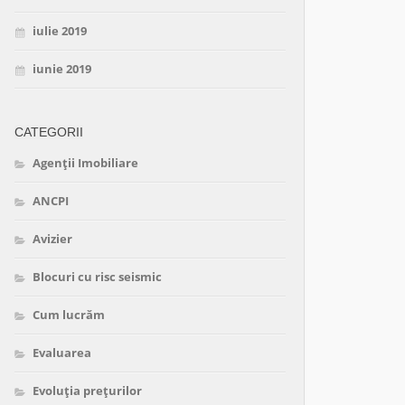
iulie 2019
iunie 2019
CATEGORII
Agenții Imobiliare
ANCPI
Avizier
Blocuri cu risc seismic
Cum lucrăm
Evaluarea
Evoluția prețurilor