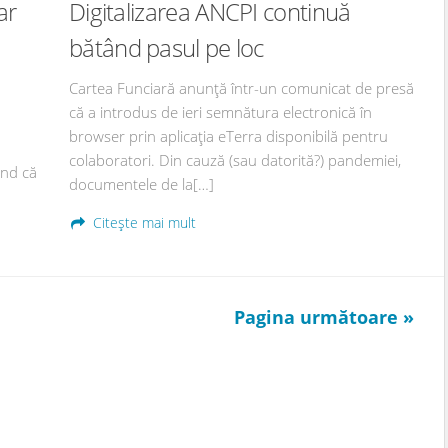
ar
Digitalizarea ANCPI continuă
bătând pasul pe loc
Cartea Funciară anunță într-un comunicat de presă
că a introdus de ieri semnătura electronică în
browser prin aplicația eTerra disponibilă pentru
colaboratori. Din cauză (sau datorită?) pandemiei,
ind că
documentele de la[…]
Citește mai mult
Pagina următoare »