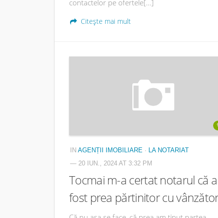
contactelor pe ofertele[…]
Citește mai mult
IN
AGENȚII IMOBILIARE
·
LA NOTARIAT
— 20 IUN., 2024 AT 3:32 PM
Tocmai m-a certat notarul că 
fost prea părtinitor cu vânzăto
Că nu așa se face, că prea am ținut partea