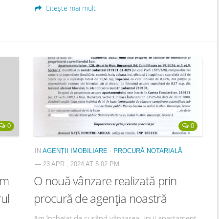
Citește mai mult
0
0
IN
AGENȚII IMOBILIARE
·
PROCURĂ NOTARIALĂ
— 23 APR., 2024 AT 5:02 PM
am
O nouă vânzare realizată prin
rul
procură de agenția noastră
Am încheiat de curând vânzarea unui apartament