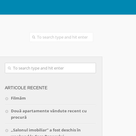
ARTICOLE RECENTE
Filmăm
Două apartamente vândute recent cu
procură
„Salonul imobiliar” a fost deschis în