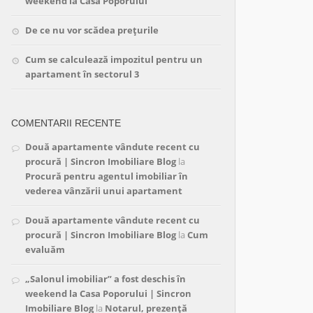
weekend la Casa Poporului
De ce nu vor scădea prețurile
Cum se calculează impozitul pentru un
apartament în sectorul 3
COMENTARII RECENTE
Două apartamente vândute recent cu
procură | Sincron Imobiliare Blog
la
Procură pentru agentul imobiliar în
vederea vânzării unui apartament
Două apartamente vândute recent cu
procură | Sincron Imobiliare Blog
la
Cum
evaluăm
„Salonul imobiliar” a fost deschis în
weekend la Casa Poporului | Sincron
Imobiliare Blog
la
Notarul, prezență