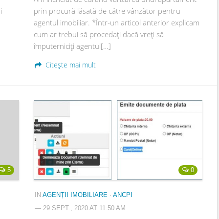
i
prin procură lăsată de către vânzător pentru
agentul imobiliar. *Într-un articol anterior explicam
cum ar trebui să procedați dacă vreți să
împuterniciți agentul[…]
Citește mai mult
5
0
IN
AGENȚII IMOBILIARE
·
ANCPI
— 29 SEPT., 2020 AT 11:50 AM