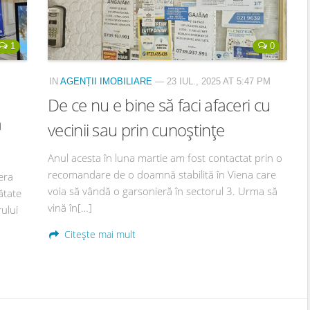
1
0
IN
AGENȚII IMOBILIARE
— 23 IUL., 2025 AT 5:47 PM
De ce nu e bine să faci afaceri cu
a
vecinii sau prin cunoștințe
Anul acesta în luna martie am fost contactat prin o
recomandare de o doamnă stabilită în Viena care
era
voia să vândă o garsonieră în sectorul 3. Urma să
ătate
vină în[…]
ului
Citește mai mult