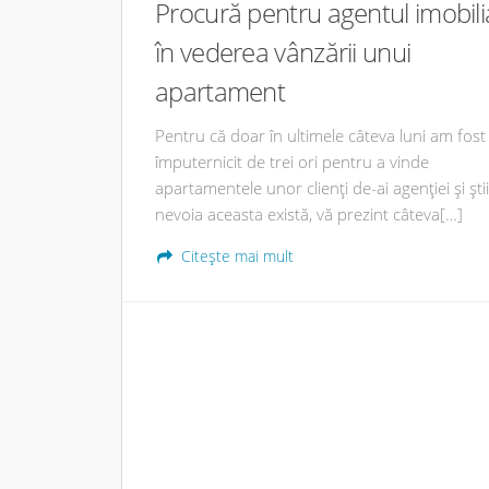
Procură pentru agentul imobili
în vederea vânzării unui
apartament
Pentru că doar în ultimele câteva luni am fost
împuternicit de trei ori pentru a vinde
apartamentele unor clienți de-ai agenției și ști
nevoia aceasta există, vă prezint câteva[…]
Citește mai mult