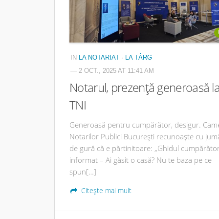
IN
LA NOTARIAT
·
LA TÂRG
— 2 OCT., 2025 AT 11:41 AM
Notarul, prezență generoasă l
TNI
Generoasă pentru cumpărător, desigur. Cam
Notarilor Publici București recunoaște cu jum
de gură că e părtinitoare: „Ghidul cumpărător
informat – Ai găsit o casă? Nu te baza pe ce
spun[…]
Citește mai mult