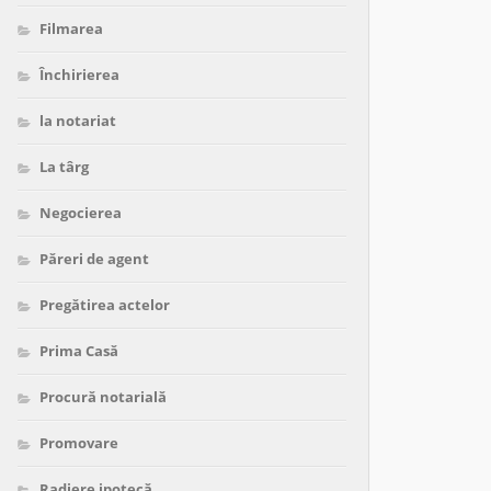
Filmarea
Închirierea
la notariat
La târg
Negocierea
Păreri de agent
Pregătirea actelor
Prima Casă
Procură notarială
Promovare
Radiere ipotecă