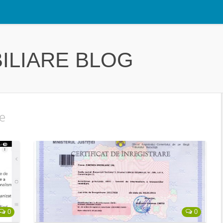
ILIARE BLOG
re
0
0