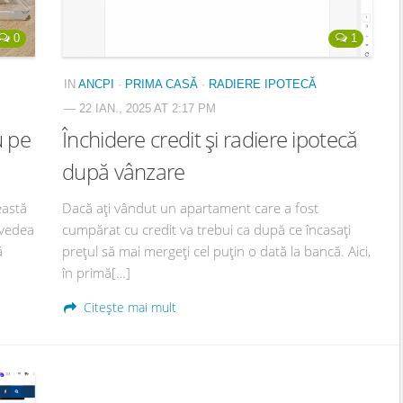
0
1
IN
ANCPI
·
PRIMA CASĂ
·
RADIERE IPOTECĂ
— 22 IAN., 2025 AT 2:17 PM
u pe
Închidere credit și radiere ipotecă
după vânzare
eastă
Dacă ați vândut un apartament care a fost
 vedea
cumpărat cu credit va trebui ca după ce încasați
ă
prețul să mai mergeți cel puțin o dată la bancă. Aici,
în primă[…]
Citește mai mult