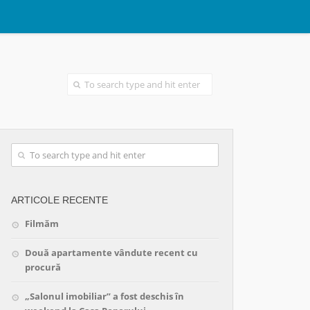
ARTICOLE RECENTE
Filmăm
Două apartamente vândute recent cu
procură
„Salonul imobiliar” a fost deschis în