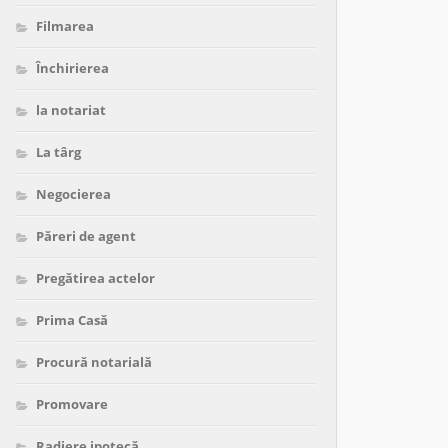
Filmarea
Închirierea
la notariat
La târg
Negocierea
Păreri de agent
Pregătirea actelor
Prima Casă
Procură notarială
Promovare
Radiere ipotecă