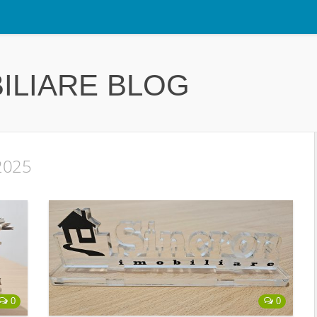
ILIARE BLOG
 2025
0
0