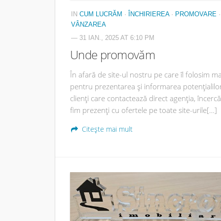
IN
CUM LUCRĂM
·
ÎNCHIRIEREA
·
PROMOVARE
·
VÂNZAREA
— 31 IAN., 2025 AT 6:10 PM
Unde promovăm
În afară de site-ul nostru pe care îl folosim ma
pentru prezentarea și informarea potențialilo
clienți care contactează direct agenția, încerc
fim prezenți cu ofertele pe toate site-urile[…]
Citește mai mult