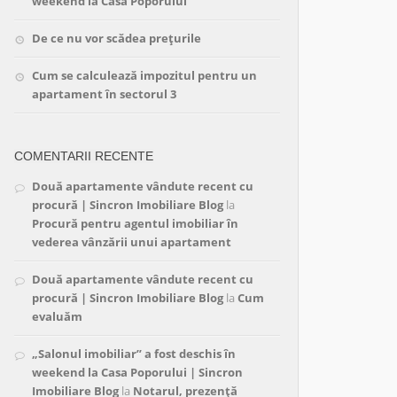
weekend la Casa Poporului
De ce nu vor scădea prețurile
Cum se calculează impozitul pentru un
apartament în sectorul 3
COMENTARII RECENTE
Două apartamente vândute recent cu
procură | Sincron Imobiliare Blog
la
Procură pentru agentul imobiliar în
vederea vânzării unui apartament
Două apartamente vândute recent cu
procură | Sincron Imobiliare Blog
la
Cum
evaluăm
„Salonul imobiliar” a fost deschis în
weekend la Casa Poporului | Sincron
Imobiliare Blog
la
Notarul, prezență