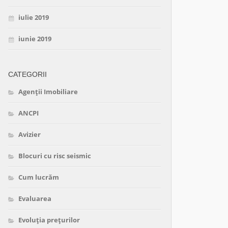
iulie 2019
iunie 2019
CATEGORII
Agenții Imobiliare
ANCPI
Avizier
Blocuri cu risc seismic
Cum lucrăm
Evaluarea
Evoluția prețurilor