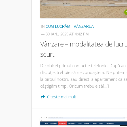
IN
CUM LUCRĂM
·
VÂNZAREA
— 30 IAN., 2025 AT 4:42 PM
Vânzare – modalitatea de lucr
scurt
De obicei primul contact e telefonic. După ac
discuție, trebuie să ne cunoaștem. Ne putem
la biroul nostru sau direct la apartament ca s
câștigăm timp. Oricum trebuie să[…]
Citește mai mult