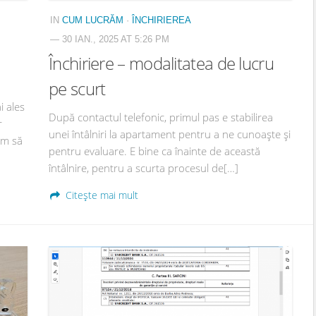
IN
CUM LUCRĂM
·
ÎNCHIRIEREA
— 30 IAN., 2025 AT 5:26 PM
Închiriere – modalitatea de lucru
pe scurt
i ales
După contactul telefonic, primul pas e stabilirea
r
unei întâlniri la apartament pentru a ne cunoaște și
ăm să
pentru evaluare. E bine ca înainte de această
întâlnire, pentru a scurta procesul de[…]
Citește mai mult