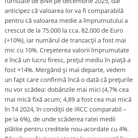
furnizate de BNR pe decembrie 2025, dar
anticipez că valoarea lor va fi comparabilă
pentru că valoarea medie a împrumutului a
crescut de la 75.000 la cca. 82.000 de Euro
(+10%), iar numărul de tranzacții a fost mai
mic cu 10%. Creșeterea valorii împrumutate
e încă un lucru firesc, prețul mediu în piață a
fost +14%. Mergând și mai departe, vedem
un fapt care confirmă încă o dată că prețurile
nu vor scădea: dobânzile mai mici (4,7% cea
mai mică fixă acum; 4,89 a fost cea mai mică
în T4 2024, în condiții de IRCC comparabil –
pe la 6%), de unde scăderea ratei medii
plătite pentru creditele nou-acordate cu 4%.