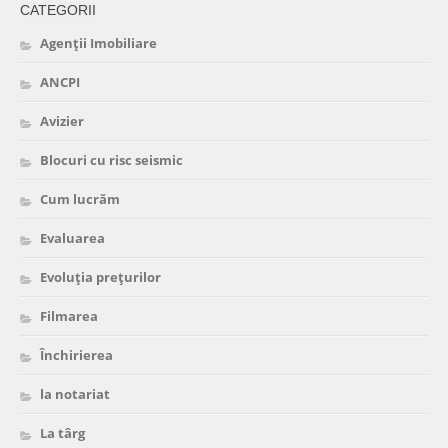
CATEGORII
Agenții Imobiliare
ANCPI
Avizier
Blocuri cu risc seismic
Cum lucrăm
Evaluarea
Evoluția prețurilor
Filmarea
Închirierea
la notariat
La târg