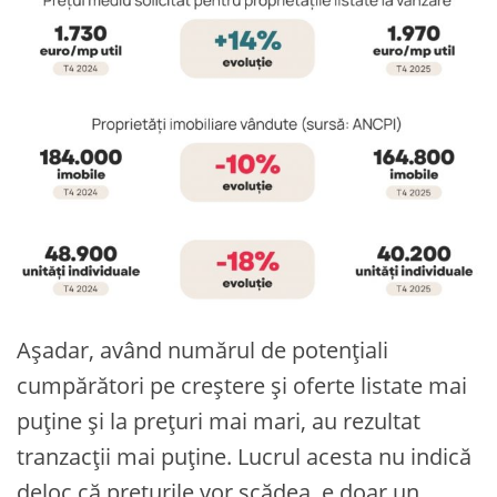
Așadar, având numărul de potențiali
cumpărători pe creștere și oferte listate mai
puține și la prețuri mai mari, au rezultat
tranzacții mai puține. Lucrul acesta nu indică
deloc că prețurile vor scădea, e doar un