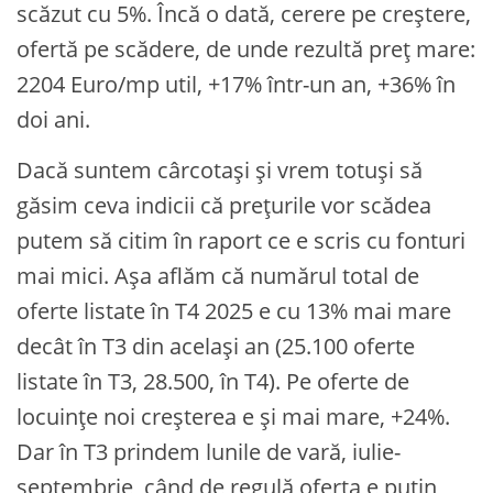
scăzut cu 5%. Încă o dată, cerere pe creștere,
ofertă pe scădere, de unde rezultă preț mare:
2204 Euro/mp util, +17% într-un an, +36% în
doi ani.
Dacă suntem cârcotași și vrem totuși să
găsim ceva indicii că prețurile vor scădea
putem să citim în raport ce e scris cu fonturi
mai mici. Așa aflăm că numărul total de
oferte listate în T4 2025 e cu 13% mai mare
decât în T3 din același an (25.100 oferte
listate în T3, 28.500, în T4). Pe oferte de
locuințe noi creșterea e și mai mare, +24%.
Dar în T3 prindem lunile de vară, iulie-
septembrie, când de regulă oferta e puțin