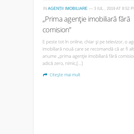
IN
AGENȚII IMOBILIARE
— 3 IUL., 2019 AT 8:52 
„Prima agenție imobiliară fără
comision”
E peste tot în online, chiar și pe televizor, o a
imobiliară nouă care se recomandă că ar fi altf
anume „prima agenție imobiliară fără comisio
adică zero, nimic,[…]
Citește mai mult