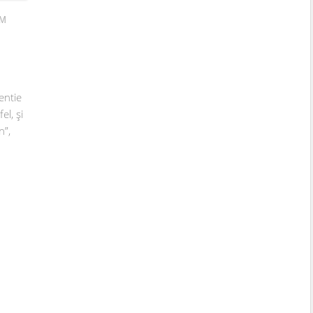
PM
gentie
el, și
n”,