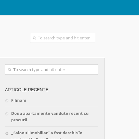
ARTICOLE RECENTE
Filmăm
Două apartamente vândute recent cu
procură
„Salonul imobiliar” a fost deschis în