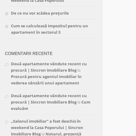
weekend la Casa Poporului
De ce nu vor scădea prețurile
Cum se calculează impozitul pentru un
apartament în sectorul 3
COMENTARII RECENTE
Două apartamente vândute recent cu
procură | Sincron Imobiliare Blog
la
Procură pentru agentul imobiliar în
vederea vânzării unui apartament
Două apartamente vândute recent cu
procură | Sincron Imobiliare Blog
la
Cum
evaluăm
„Salonul imobiliar” a fost deschis în
weekend la Casa Poporului | Sincron
Imobiliare Blog
la
Notarul, prezență