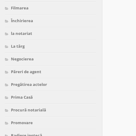
Filmarea
Închirierea
la notariat
La târg
Negocierea
Păreri de agent
Pregătirea actelor
Prima Casă
Procură notarială
Promovare
Radiere ipotecă