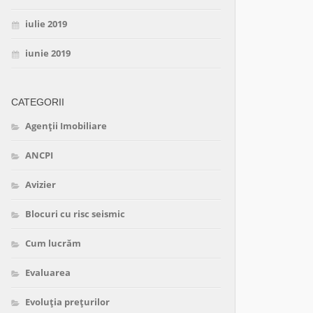
iulie 2019
iunie 2019
CATEGORII
Agenții Imobiliare
ANCPI
Avizier
Blocuri cu risc seismic
Cum lucrăm
Evaluarea
Evoluția prețurilor