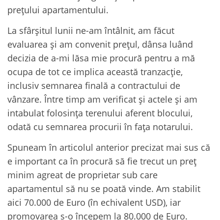
prețului apartamentului.
La sfârșitul lunii ne-am întâlnit, am făcut
evaluarea și am convenit prețul, dânsa luând
decizia de a-mi lăsa mie procură pentru a mă
ocupa de tot ce implica această tranzacție,
inclusiv semnarea finală a contractului de
vânzare. Între timp am verificat și actele și am
intabulat folosința terenului aferent blocului,
odată cu semnarea procurii în fața notarului.
Spuneam în articolul anterior precizat mai sus că
e important ca în procură să fie trecut un preț
minim agreat de proprietar sub care
apartamentul să nu se poată vinde. Am stabilit
aici 70.000 de Euro (în echivalent USD), iar
promovarea s-o începem la 80.000 de Euro.