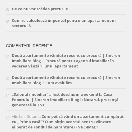
De ce nu vor scădea prețurile
Cum se calculează impozitul pentru un apartament în
sectorul 3
COMENTARII RECENTE
Două apartamente vândute recent cu procură | Sincron
Imobiliare Blog
la
Procură pentru agentul imobiliar în
vederea vânzării unui apartament
Două apartamente vândute recent cu procură | Sincron
Imobiliare Blog
la
Cum evaluăm
„Salonul imobiliar” a fost deschis în weekend la Casa
Poporului | Sincron Imobiliare Blog
la
Notarul, prezență
generoasă la TNI
Alin Luis Sutac
la
Cum pot să vând un apartament cumpărat
cu „Prima casă”? Cum obțin acordul pentru vânzare
eliberat de Fondul de Garantare (FNGC-IMM)?