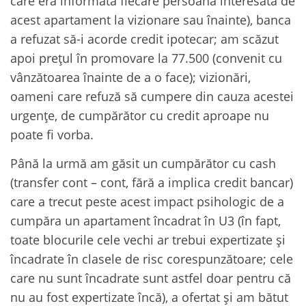
care era informată fiecare persoană interesată de
acest apartament la vizionare sau înainte), banca
a refuzat să-i acorde credit ipotecar; am scăzut
apoi prețul în promovare la 77.500 (convenit cu
vânzătoarea înainte de a o face); vizionări,
oameni care refuză să cumpere din cauza acestei
urgențe, de cumpărător cu credit aproape nu
poate fi vorba.
Până la urmă am găsit un cumpărător cu cash
(transfer cont – cont, fără a implica credit bancar)
care a trecut peste acest impact psihologic de a
cumpăra un apartament încadrat în U3 (în fapt,
toate blocurile cele vechi ar trebui expertizate și
încadrate în clasele de risc corespunzătoare; cele
care nu sunt încadrate sunt astfel doar pentru că
nu au fost expertizate încă), a ofertat și am bătut