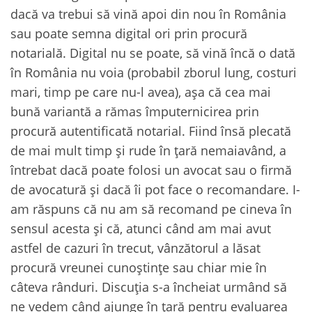
dacă va trebui să vină apoi din nou în România
sau poate semna digital ori prin procură
notarială. Digital nu se poate, să vină încă o dată
în România nu voia (probabil zborul lung, costuri
mari, timp pe care nu-l avea), așa că cea mai
bună variantă a rămas împuternicirea prin
procură autentificată notarial. Fiind însă plecată
de mai mult timp și rude în țară nemaiavând, a
întrebat dacă poate folosi un avocat sau o firmă
de avocatură și dacă îi pot face o recomandare. I-
am răspuns că nu am să recomand pe cineva în
sensul acesta și că, atunci când am mai avut
astfel de cazuri în trecut, vânzătorul a lăsat
procură vreunei cunoștințe sau chiar mie în
câteva rânduri. Discuția s-a încheiat urmând să
ne vedem când ajunge în țară pentru evaluarea