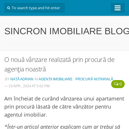
Inapoi la site
SINCRON IMOBILIARE BLO
O nouă vânzare realizată prin procură de
agenția noastră
BY
NAȚĂ ADRIAN
IN
AGENȚII IMOBILIARE
·
PROCURĂ NOTARIALĂ
0
— 23 APR., 2024 AT 5:02 PM
Am încheiat de curând vânzarea unui apartament
prin procură lăsată de către vânzător pentru
agentul imobiliar.
*Într-un articol anterior explicam cum ar trebui să