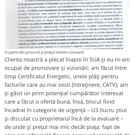
O parte din procură și prețul minim convenit
Clienta noastră a plecat înapoi în SUA și eu m-am
ocupat de promovare și vizionări; am făcut între
timp Certificatul Energetic, unele plăți pentru
facturile care au mai sosit (întreținere, CATV); am
și găsit un prim potențial cumpărător interesat
care a făcut o ofertă bună, însă, blocul fiind
încadrat în categorie de urgență – U3 (lucru știut
și discutat cu proprietarul încă de la evaluare –
de unde și prețul mai mic decât piața; fapt de