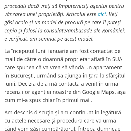
procedați dacă vreți să împuterniciți agentul pentru
vânzarea unei proprietăți. Articolul este
aici
. Veți
găsi acolo și un model de procură pe care îl puteți
copia și folosi la consulate/ambasade ale României;
e verificat, am semnat pe acest model.
La începutul lunii ianuarie am fost contactat pe
mail de către o doamnă proprietar aflată în SUA
care spunea că va vrea să vândă un apartament
în București, urmând să ajungă în țară la sfârșitul
lunii. Decizia de a mă contacta a venit în urma
recenziilor agenției noastre din Google Maps, așa
cum mi-a spus chiar în primul mail.
Am deschis discuția și am continuat în legătură
cu actele necesare și procedura care va urma
când vom găsi cumpărătorul. Întreba dumneaei