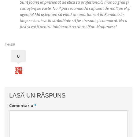
Sunt foarte impresionat de etica sa profesională, munca grea și
cunoștințele vaste. Nu îl pot recomanda suficient de mult pe el și
agenția! Mă așteptam să vând un apartament în România în
timp ce locuiesc în străinătate să fie stresant și complicat. Nu a
fost și voi fi pentru totdeauna recunoscător. Mulțumesc!
SHARE
0
LASĂ UN RĂSPUNS
Comentariu
*