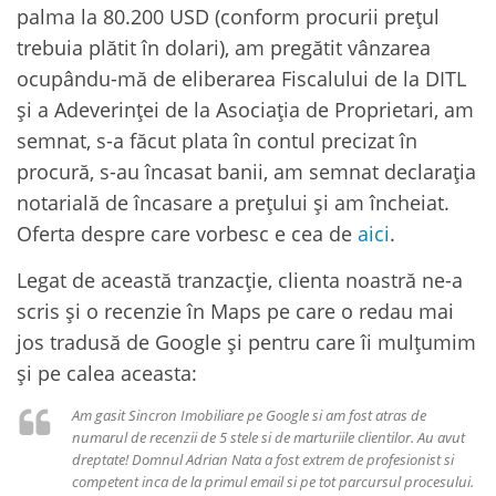
palma la 80.200 USD (conform procurii prețul
trebuia plătit în dolari), am pregătit vânzarea
ocupându-mă de eliberarea Fiscalului de la DITL
și a Adeverinței de la Asociația de Proprietari, am
semnat, s-a făcut plata în contul precizat în
procură, s-au încasat banii, am semnat declarația
notarială de încasare a prețului și am încheiat.
Oferta despre care vorbesc e cea de
aici
.
Legat de această tranzacție, clienta noastră ne-a
scris și o recenzie în Maps pe care o redau mai
jos tradusă de Google și pentru care îi mulțumim
și pe calea aceasta:
Am gasit Sincron Imobiliare pe Google si am fost atras de
numarul de recenzii de 5 stele si de marturiile clientilor. Au avut
dreptate! Domnul Adrian Nata a fost extrem de profesionist si
competent inca de la primul email si pe tot parcursul procesului.