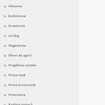
Filmarea
Închirierea
la notariat
La târg
Negocierea
Păreri de agent
Pregătirea actelor
Prima Casă
Procură notarială
Promovare
Radiere ipotecă