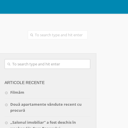
ARTICOLE RECENTE
Filmăm
Două apartamente vândute recent cu
procură
„Salonul imobiliar” a fost deschis în