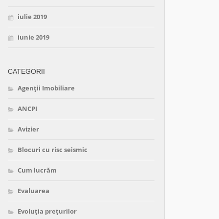
iulie 2019
iunie 2019
CATEGORII
Agenții Imobiliare
ANCPI
Avizier
Blocuri cu risc seismic
Cum lucrăm
Evaluarea
Evoluția prețurilor