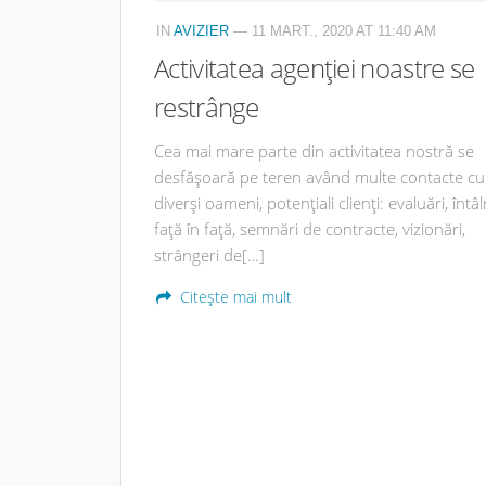
IN
AVIZIER
— 11 MART., 2020 AT 11:40 AM
Activitatea agenției noastre se
restrânge
Cea mai mare parte din activitatea nostră se
desfășoară pe teren având multe contacte cu
diverși oameni, potențiali clienți: evaluări, întâl
față în față, semnări de contracte, vizionări,
strângeri de[…]
Citește mai mult