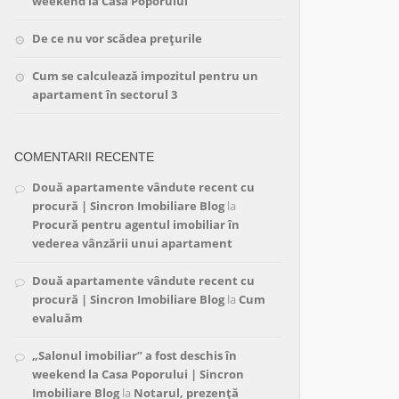
weekend la Casa Poporului
De ce nu vor scădea prețurile
Cum se calculează impozitul pentru un
apartament în sectorul 3
COMENTARII RECENTE
Două apartamente vândute recent cu
procură | Sincron Imobiliare Blog
la
Procură pentru agentul imobiliar în
vederea vânzării unui apartament
Două apartamente vândute recent cu
procură | Sincron Imobiliare Blog
la
Cum
evaluăm
„Salonul imobiliar” a fost deschis în
weekend la Casa Poporului | Sincron
Imobiliare Blog
la
Notarul, prezență