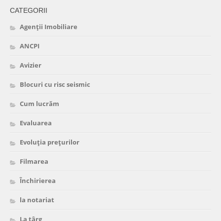
CATEGORII
Agenții Imobiliare
ANCPI
Avizier
Blocuri cu risc seismic
Cum lucrăm
Evaluarea
Evoluția prețurilor
Filmarea
Închirierea
la notariat
La târg