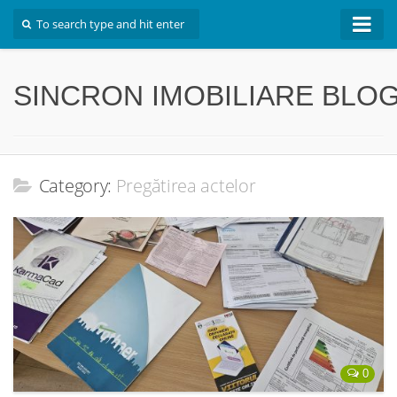
Inapoi la site
SINCRON IMOBILIARE BLO
Category:
Pregătirea actelor
0