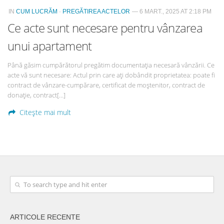
IN
CUM LUCRĂM
·
PREGĂTIREA ACTELOR
— 6 MART., 2025 AT 2:18 PM
Ce acte sunt necesare pentru vânzarea
unui apartament
Până găsim cumpărătorul pregătim documentația necesară vânzării. Ce
acte vă sunt necesare: Actul prin care ați dobândit proprietatea: poate fi
contract de vânzare-cumpărare, certificat de moștenitor, contract de
donație, contract[…]
Citește mai mult
ARTICOLE RECENTE