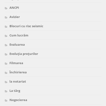
ANCPI
Avizier
Blocuri cu risc seismic
Cum lucrăm
Evaluarea
Evoluția prețurilor
Filmarea
Închirierea
la notariat
La târg
Negocierea