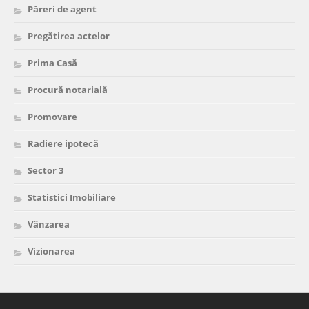
Păreri de agent
Pregătirea actelor
Prima Casă
Procură notarială
Promovare
Radiere ipotecă
Sector 3
Statistici Imobiliare
Vânzarea
Vizionarea