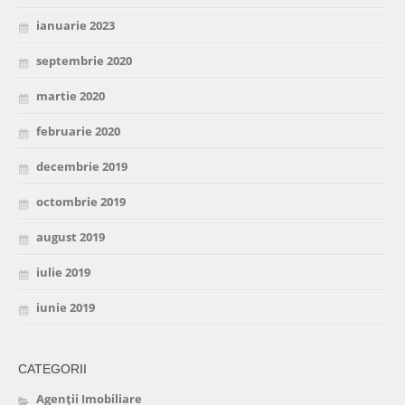
ianuarie 2023
septembrie 2020
martie 2020
februarie 2020
decembrie 2019
octombrie 2019
august 2019
iulie 2019
iunie 2019
CATEGORII
Agenții Imobiliare