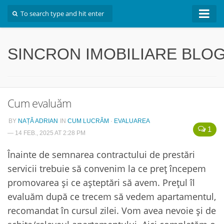
Inapoi la site
SINCRON IMOBILIARE BLO
Cum evaluăm
BY
NAȚĂ ADRIAN
IN
CUM LUCRĂM
·
EVALUAREA
1
— 14 FEB., 2025 AT 2:28 PM
Înainte de semnarea contractului de prestări
servicii trebuie să convenim la ce preț începem
promovarea și ce așteptări să avem. Prețul îl
evaluăm după ce trecem să vedem apartamentul,
recomandat în cursul zilei. Vom avea nevoie și de