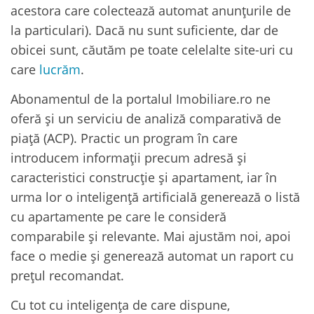
acestora care colectează automat anunțurile de
la particulari). Dacă nu sunt suficiente, dar de
obicei sunt, căutăm pe toate celelalte site-uri cu
care
lucrăm
.
Abonamentul de la portalul Imobiliare.ro ne
oferă și un serviciu de analiză comparativă de
piață (ACP). Practic un program în care
introducem informații precum adresă și
caracteristici construcție și apartament, iar în
urma lor o inteligență artificială generează o listă
cu apartamente pe care le consideră
comparabile și relevante. Mai ajustăm noi, apoi
face o medie și generează automat un raport cu
prețul recomandat.
Cu tot cu inteligența de care dispune,