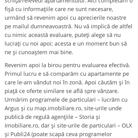
schița/releveul apartamentului. Aici completăm o
fișă cu informațiile care ne sunt necesare,
urmând să revenim apoi cu aprecierile noastre
pe mailul dumneavoastră. Nu vă implică de altfel
cu nimic această evaluare, puteți alege să nu
lucrați cu noi apoi; acesta e un moment bun să
ne și cunoaștem mai bine.
Revenim apoi la birou pentru evaluarea efectivă.
Primul lucru e să comparăm cu apartamente pe
care le-am vândut noi în zonă. Apoi căutăm și în
piață ce oferte similare se află spre vânzare.
Urmărim programele de particulari – lucrăm cu
Argus și cu map.imobiliare.ro, site-urile unde
publică de regulă agențiile – Storia și
Imobiliare.ro, dar și site-urile de particulari – OLX
și Publi24 (poate scapă ceva programelor