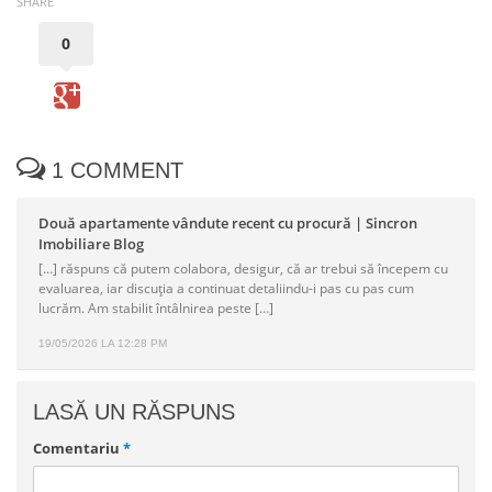
SHARE
0
1 COMMENT
Două apartamente vândute recent cu procură | Sincron
Imobiliare Blog
[…] răspuns că putem colabora, desigur, că ar trebui să începem cu
evaluarea, iar discuția a continuat detaliindu-i pas cu pas cum
lucrăm. Am stabilit întâlnirea peste […]
19/05/2026 LA 12:28 PM
LASĂ UN RĂSPUNS
Comentariu
*