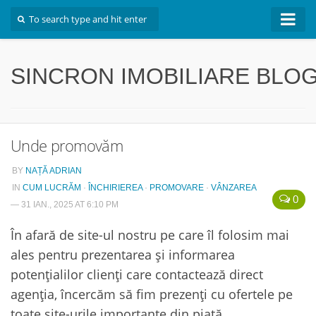
Inapoi la site
SINCRON IMOBILIARE BLO
Unde promovăm
BY
NAȚĂ ADRIAN
IN
CUM LUCRĂM
·
ÎNCHIRIEREA
·
PROMOVARE
·
VÂNZAREA
0
— 31 IAN., 2025 AT 6:10 PM
În afară de site-ul nostru pe care îl folosim mai
ales pentru prezentarea și informarea
potențialilor clienți care contactează direct
agenția, încercăm să fim prezenți cu ofertele pe
toate site-urile importante din piață.