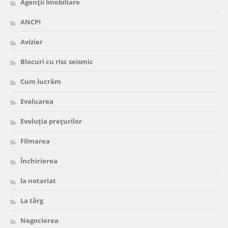
Agenții Imobiliare
ANCPI
Avizier
Blocuri cu risc seismic
Cum lucrăm
Evaluarea
Evoluția prețurilor
Filmarea
Închirierea
la notariat
La târg
Negocierea