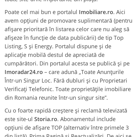
Poate cel mai bun e portalul
Imobiliare.ro
. Aici
avem opțiuni de promovare suplimentară (pentru
afișare prioritară în listarea celor care nu aleg să
afișeze în funcție de data publicării) de tip Top
Listing, S și Energy. Portalul dispune și de
aplicație mobilă destul de apreciată de
cumpărători. Din portalul acesta se publică și pe
Imoradar24.ro
– care adună „Toate Anunțurile
Într-un Singur Loc. Fără dubluri și cu Proprietari
Verificați Telefonic. Toate proprietățile imobiliare
din Romania reunite într-un singur site”.
Cu o foarte rapidă creștere și reclamă televizată
este site-ul
Storia.ro
. Abonamentul include
opțiuni de afișare TOP (alternativ între primele 3
din listă), Prima Pagină și Reactualizări. De aici se