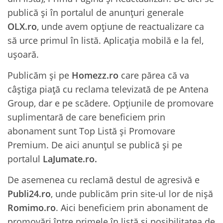
publică și în portalul de anunțuri generale
OLX.ro
, unde avem opțiune de reactualizare ca
să urce primul în listă. Aplicația mobilă e la fel,
ușoară.
Publicăm și pe
Homezz.ro
care părea că va
câștiga piață cu reclama televizată de pe Antena
Group, dar e pe scădere. Opțiunile de promovare
suplimentară de care beneficiem prin
abonament sunt Top Listă și Promovare
Premium. De aici anunțul se publică și pe
portalul
LaJumate.ro.
De asemenea cu reclamă destul de agresivă e
Publi24.ro
, unde publicăm prin site-ul lor de nișă
Romimo.ro
. Aici beneficiem prin abonament de
promovări între primele în listă și posibilitatea de