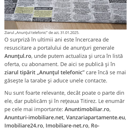
Ziarul „Anunțul telefonic” de azi, 31.01.2025.
O surpriză în ultimii ani este încercarea de
resuscitare a portalului de anunțuri generale
Anunțul.ro
, unde putem actualiza și urca în listă
oferta, cu abonament. De aici se publică și în
ziarul tipărit „Anunțul telefonic”
care încă se mai
găsește la tarabe și aduce unele contacte.
Nu sunt foarte relevante, decât poate o parte din
ele, dar publicăm și în rețeaua Titirez. Le enumăr
pe cele mai importante:
Anuntimobiliar.ro
,
Anunturi-imobiliare.net
,
Vanzariapartamente.eu
,
Imobiliare24.ro
,
Imobiliare-net.ro
,
Ro-