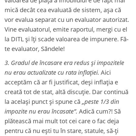
valoarea de piață a imobilului e de fapt mai
mică decât cea evaluată de sistem, așa că
vor evalua separat cu un evaluator autorizat.
Vine evaluatorul, emite raportul, mergi cu el
la DITL și îți scade valoarea de impunere. Fă-
te evaluator, Săndele!
3. Gradul de încasare era redus și impozitele
nu erau actualizate cu rata inflației.
Aici
acceptăm că ar fi justificat, deși inflația e
creată tot de stat, altă discuție. Dar continuă
la același punct și spune că
„peste 1/3 din
impozite nu erau încasate”.
Adică cum?! Să
plătească mai mult tot cei care o fac deja
pentru că nu ești tu în stare, statule, să-ți