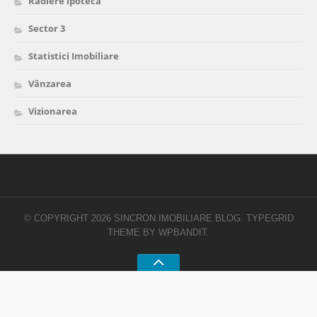
Radiere ipotecă
Sector 3
Statistici Imobiliare
Vânzarea
Vizionarea
© COPYRIGHT 2026 SINCRON IMOBILIARE BLOG.
TYPEGRID
THEME BY
WPBANDIT
.