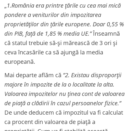
„
1.România era printre țările cu cea mai mică
pondere a veniturilor din impozitarea
proprietăților din țările europene. Doar 0,55 %
din PIB, față de 1,85 % media UE.”
Înseamnă
că statul trebuie să-și mărească de 3 ori și
ceva încasările ca să ajungă la media
europeană.
Mai departe aflăm că
”2. Existau disproporții
majore în impozite de la o localitate la alta.
Valoarea impozitelor nu ținea cont de valoarea
de piață a clădirii în cazul persoanelor fizice.”
De unde deducem că impozitul va fi calculat
ca procent din valoarea de piață a