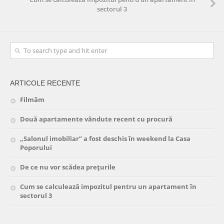
sectorul 3
ARTICOLE RECENTE
Filmăm
Două apartamente vândute recent cu procură
„Salonul imobiliar” a fost deschis în weekend la Casa
Poporului
De ce nu vor scădea prețurile
Cum se calculează impozitul pentru un apartament în
sectorul 3