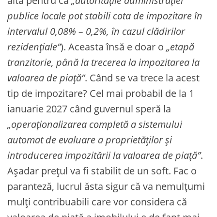
alta pentru că
„autoritățile administrației
publice locale pot stabili cota de impozitare în
intervalul 0,08% – 0,2%, în cazul clădirilor
rezidențiale”
). Aceasta însă e doar o
„etapă
tranzitorie, până la trecerea la impozitarea la
valoarea de piață”
. Când se va trece la acest
tip de impozitare? Cel mai probabil de la 1
ianuarie 2027 când guvernul speră la
„operaționalizarea completă a sistemului
automat de evaluare a proprietăților și
introducerea impozitării la valoarea de piață”
.
Așadar prețul va fi stabilit de un soft. Fac o
paranteză, lucrul ăsta sigur că va nemulțumi
mulți contribuabili care vor considera că