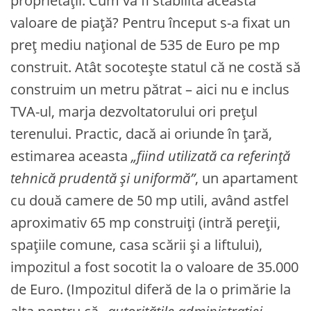
proprietății. Cum va fi stabilită această
valoare de piață? Pentru început s-a fixat un
preț mediu național de 535 de Euro pe mp
construit. Atât socotește statul că ne costă să
construim un metru pătrat – aici nu e inclus
TVA-ul, marja dezvoltatorului ori prețul
terenului. Practic, dacă ai oriunde în țară,
estimarea aceasta
„fiind utilizată ca referință
tehnică prudentă și uniformă”
, un apartament
cu două camere de 50 mp utili, având astfel
aproximativ 65 mp construiți (intră pereții,
spațiile comune, casa scării și a liftului),
impozitul a fost socotit la o valoare de 35.000
de Euro. (Impozitul diferă de la o primărie la