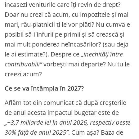
încasezi veniturile care îți revin de drept?
Doar nu crezi că acum, cu impozitele și mai
mari, rău-platnicii ți le vor plăti? Nu cumva e
posibil să-i înfurii pe primii și să crească și
mai mult ponderea neîncasărilor? (sau deja
le ai estimate?). Despre ce
„inechități între
contribuabili”
vorbești mai departe? Nu tu le
creezi acum?
Ce se va întâmpla în 2027?
Aflăm tot din comunicat că după creșterile
de anul acesta impactul bugetar este de
„+3,7 miliarde lei în anul 2026, respectiv peste
30% față de anul 2025”
. Cum așa? Baza de