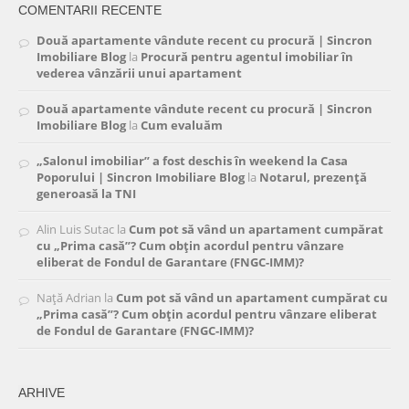
COMENTARII RECENTE
Două apartamente vândute recent cu procură | Sincron
Imobiliare Blog
la
Procură pentru agentul imobiliar în
vederea vânzării unui apartament
Două apartamente vândute recent cu procură | Sincron
Imobiliare Blog
la
Cum evaluăm
„Salonul imobiliar” a fost deschis în weekend la Casa
Poporului | Sincron Imobiliare Blog
la
Notarul, prezență
generoasă la TNI
Alin Luis Sutac
la
Cum pot să vând un apartament cumpărat
cu „Prima casă”? Cum obțin acordul pentru vânzare
eliberat de Fondul de Garantare (FNGC-IMM)?
Nață Adrian
la
Cum pot să vând un apartament cumpărat cu
„Prima casă”? Cum obțin acordul pentru vânzare eliberat
de Fondul de Garantare (FNGC-IMM)?
ARHIVE